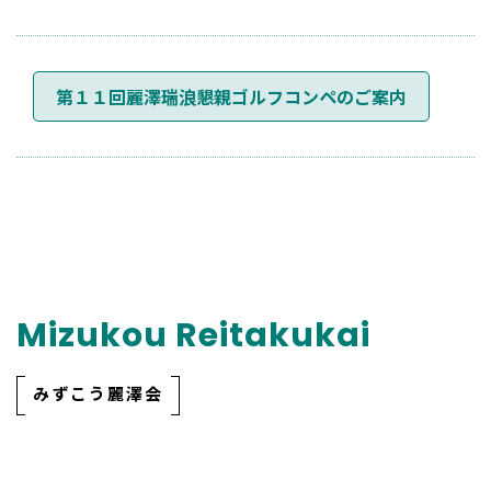
お
第１１回麗澤瑞浪懇親ゴルフコンペのご案内
知
ら
せ
ナ
ビ
Mizukou Reitakukai
ゲ
みずこう麗澤会
ー
シ