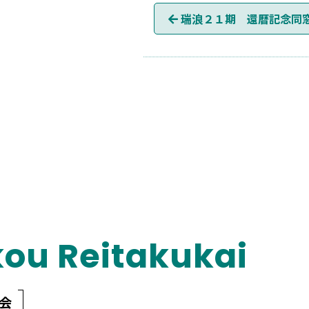
お
瑞浪２１期 還暦記念同
知
ら
せ
ナ
ビ
ゲ
ー
ou Reitakukai
シ
ョ
会